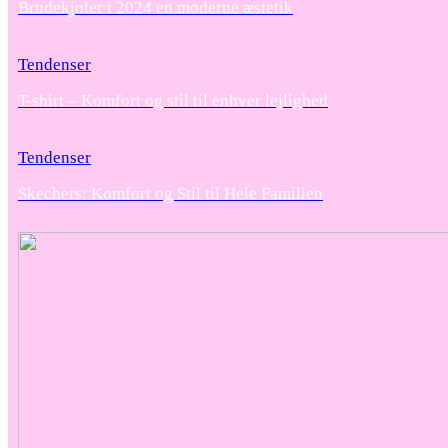
Brudekjoler i 2024 en moderne æstetik
Tendenser
T-shirt – Komfort og stil til enhver lejlighed
Tendenser
Skechers: Komfort og Stil til Hele Familien