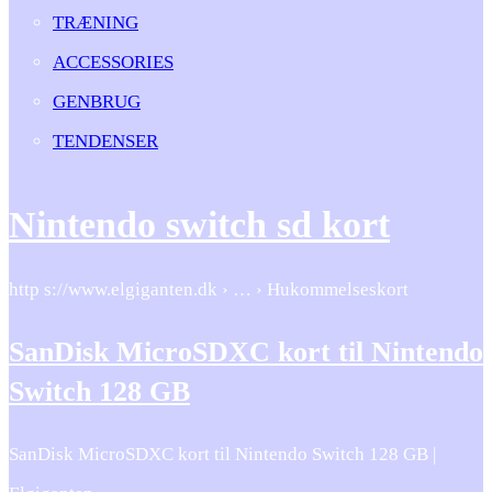
TRÆNING
ACCESSORIES
GENBRUG
TENDENSER
Nintendo switch sd kort
http s://www.elgiganten.dk › … › Hukommelseskort
SanDisk MicroSDXC kort til Nintendo
Switch 128 GB
SanDisk MicroSDXC kort til Nintendo Switch 128 GB |