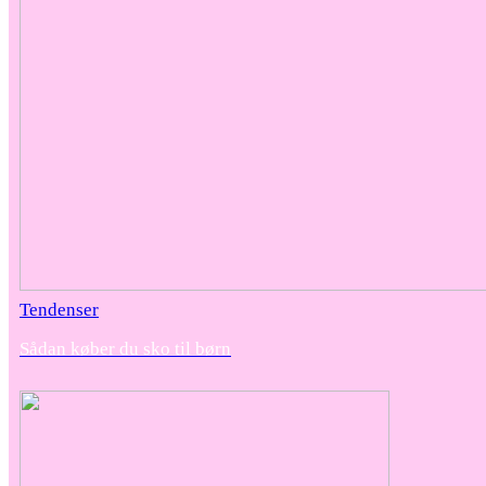
Tendenser
Sådan køber du sko til børn