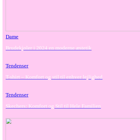
Dame
Brudekjoler i 2024 en moderne æstetik
Tendenser
T-shirt – Komfort og stil til enhver lejlighed
Tendenser
Skechers: Komfort og Stil til Hele Familien