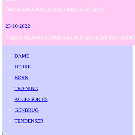
Gør dit outfit ekstraordinært med en flot kjole!
23/10/2022
7 tips til inspiration: Sådan kan du bruge en dag med venind
DAME
HERRE
BØRN
TRÆNING
ACCESSORIES
GENBRUG
TENDENSER