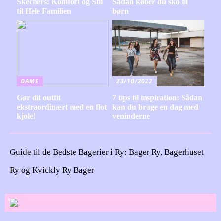
Skechers: Komfort og Stil
Sådan køber du sko til
til Hele Familien
børn
DAME
23/10/2022
Gør dit outfit
7 tips til inspiration: Sådan
ekstraordinært med en flot
kan du bruge en dag med
kjole!
veninderne
Guide til de Bedste Bagerier i Ry: Bager Ry, Bagerhuset
Ry og Kvickly Ry Bager