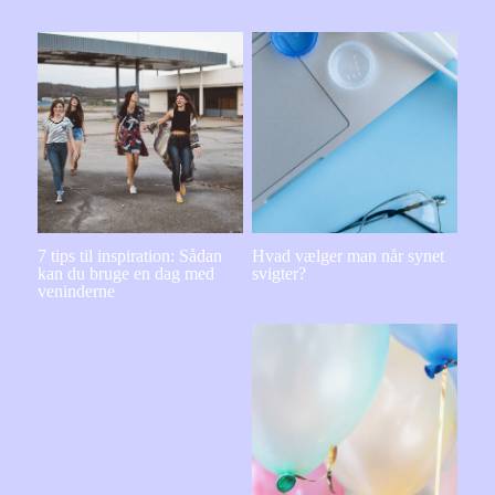
7 tips til inspiration: Sådan
Hvad vælger man når synet
kan du bruge en dag med
svigter?
veninderne