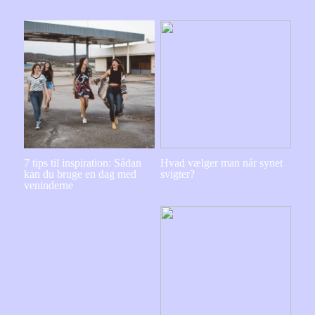
7 tips til inspiration: Sådan
Hvad vælger man når synet
kan du bruge en dag med
svigter?
veninderne