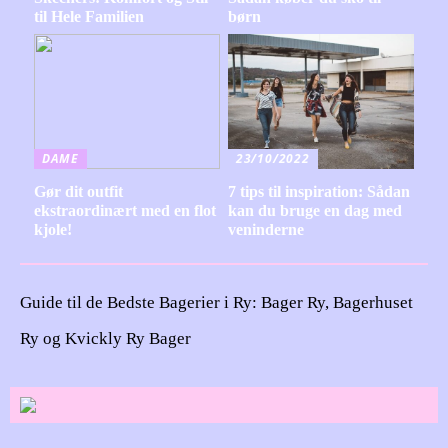
til Hele Familien
børn
DAME
23/10/2022
Gør dit outfit
7 tips til inspiration: Sådan
ekstraordinært med en flot
kan du bruge en dag med
kjole!
veninderne
Guide til de Bedste Bagerier i Ry: Bager Ry, Bagerhuset
Ry og Kvickly Ry Bager