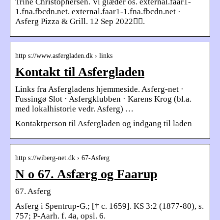
Trine Christophersen. Vi glæder os. external.faar1-
1.fna.fbcdn.net. external.faar1-1.fna.fbcdn.net ·
Asferg Pizza & Grill. 12 Sep 2022󰞋󰟠.
http s://www.asfergladen.dk › links
Kontakt til Asfergladen
Links fra Asfergladens hjemmeside. Asferg-net ·
Fussingø Slot · Asfergklubben · Karens Krog (bl.a.
med lokalhistorie vedr. Asferg) …
Kontaktperson til Asfergladen og indgang til laden
http s://wiberg-net.dk › 67-Asferg
N o 67. Asfærg og Faarup
67. Asferg
Asferg i Spentrup-G.; [† c. 1659]. KS 3:2 (1877-80), s.
757; P-Aarh. f. 4a, opsl. 6.