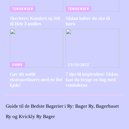
TENDENSER
TENDENSER
Skechers: Komfort og Stil
Sådan køber du sko til
til Hele Familien
børn
DAME
23/10/2022
Gør dit outfit
7 tips til inspiration: Sådan
ekstraordinært med en flot
kan du bruge en dag med
kjole!
veninderne
Guide til de Bedste Bagerier i Ry: Bager Ry, Bagerhuset
Ry og Kvickly Ry Bager