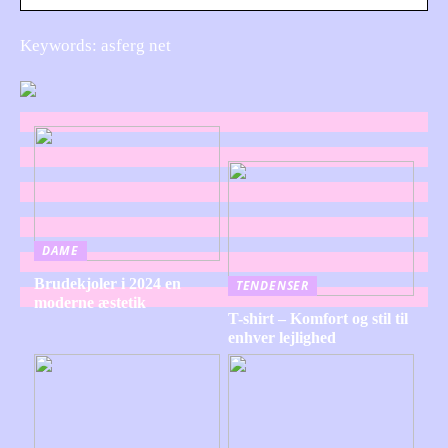
Keywords: asferg net
DAME
Brudekjoler i 2024 en
TENDENSER
moderne æstetik
T-shirt – Komfort og stil til
enhver lejlighed